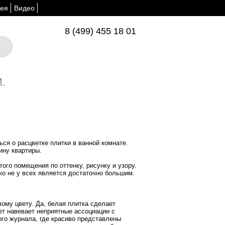
ея
Видео
8 (499) 455 18 01
.
ься о расцветке плитки в ванной комнате.
ину квартиры.
го помещения по оттенку, рисунку и узору.
ко не у всех является достаточно большим.
ому цвету. Да, белая плитка сделает
ет навевает неприятные ассоциации с
ого журнала, где красиво представлены