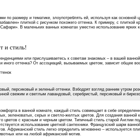
ми по размеру и тематике, злоупотреблять ей, используя как основной ц
азбавлен» плиткой с рисунком похожего оттенка. К примеру, с плиткой к
 «Сафари». В маленьких ванных комнатах уместно использование ярких к
 и стиль!
енденциями или прислушиваетесь к советам знакомых – в вашей ванной
ли иного оттенка? От ассоциаций, вызываемых цветом, зависит общее вос
вый, персиковый и зеленый оттенки. Взбодрят взгляд ранним утром роз
нной свежим и светлым лавандовый, серебристый, персиковый и бирюзо
комфорта в ванной комнате, каждый стиль совмещает в себе определенны
ых, зеленоватых, серых и светло-желтых цветов. Для создания ванной 
го цветов с красным и черным цветом. Типичный стиль старой Англии п
етствуется использование цветной сантехники. Французский шарм ванно
тов. Африканский стиль легко определить мгновенно – используется пли
ивотных или на любой африканский мотив.