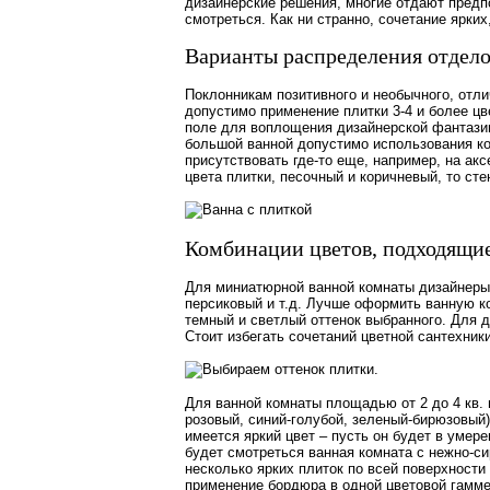
дизайнерские решения, многие отдают предп
смотреться. Как ни странно, сочетание ярки
Варианты распределения отдело
Поклонникам позитивного и необычного, отли
допустимо применение плитки 3-4 и более цв
поле для воплощения дизайнерской фантазии
большой ванной допустимо использования ко
присутствовать где-то еще, например, на ак
цвета плитки, песочный и коричневый, то ст
Комбинации цветов, подходящи
Для миниатюрной ванной комнаты дизайнеры 
персиковый и т.д. Лучше оформить ванную ко
темный и светлый оттенок выбранного. Для 
Стоит избегать сочетаний цветной сантехник
Для ванной комнаты площадью от 2 до 4 кв. 
розовый, синий-голубой, зеленый-бирюзовый)
имеется яркий цвет – пусть он будет в уме
будет смотреться ванная комната с нежно-с
несколько ярких плиток по всей поверхност
применение бордюра в одной цветовой гамме