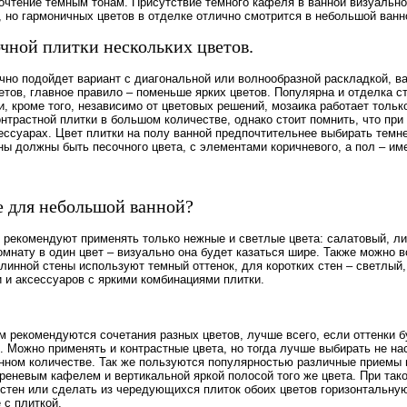
очтение темным тонам. Присутствие темного кафеля в ванной визуально
х, но гармоничных цветов в отделке отлично смотрится в небольшой ванн
чной плитки нескольких цветов.
чно подойдет вариант с диагональной или волнообразной раскладкой, ва
етов, главное правило – поменьше ярких цветов. Популярна и отделка с
, кроме того, независимо от цветовых решений, мозаика работает тольк
нтрастной плитки в большом количестве, однако стоит помнить, что пр
сессуарах. Цвет плитки на полу ванной предпочтительнее выбирать темн
ены должны быть песочного цвета, с элементами коричневого, а пол – им
е для небольшой ванной?
рекомендуют применять только нежные и светлые цвета: салатовый, ли
мнату в один цвет – визуально она будет казаться шире. Также можно 
длинной стены используют темный оттенок, для коротких стен – светлый
и и аксессуаров с яркими комбинациями плитки.
м рекомендуются сочетания разных цветов, лучше всего, если оттенки 
. Можно применять и контрастные цвета, но тогда лучше выбирать не н
ренном количестве. Так же пользуются популярностью различные приемы
иреневым кафелем и вертикальной яркой полосой того же цвета. При та
и стен или сделать из чередующихся плиток обоих цветов горизонтальну
 с плиткой.