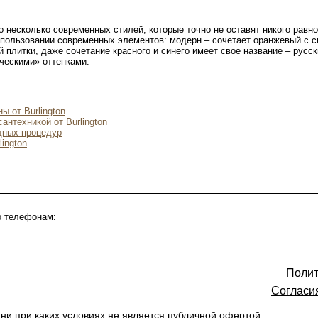
 несколько современных стилей, которые точно не оставят никого рав
использовании современных элементов: модерн – сочетает оранжевый с 
 плитки, даже сочетание красного и синего имеет свое название – русс
ческими» оттенками.
ы от Burlington
антехникой от Burlington
дных процедур
ington
о телефонам:
Полит
Согласи
ни при каких условиях не является публичной офертой