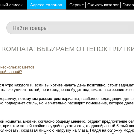
ный список
Адреса салонов
Сервис
Скачать каталог
Галер
КОМНАТА: ВЫБИРАЕМ ОТТЕНОК ПЛИТКИ
нескольких цветов.
шой ванной?
ся утро каждого и, если вы хотите начать день позитивно, стоит задумат
 только удивит гостей, но и ежедневно будет поднимать настроение хозя
керамику, потому мы рассмотрим варианты, наиболее подходящие для это
о подчеркнет стиль, но и зрительно расширит помещение, которое дале
ой комнаты, многие, согласно общему мнению, отдают предпочтение бел
 при этом за ней крайне неудобно ухаживать, а однообразный белый цв
 бликовать, создавая лишнюю нагрузку на глаза. Глядя на обложку модн