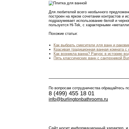
Для любителей всего необычного предложено
построен на ярком сочетании контрастов и 
подразумевает использование белой и черной
пользуется Hi-Tek, с характерными «металли
Похожие статьи:
Как выбрать смесители для ванн и раковин
Красивая традиционная ванная комната с с
Как возникла ванна? Ракурс в историю во
Пять классических ванн с сантехникой Burl
По вопросам сотрудничества обращайтесь п
8 (499) 455 18 01
info@burlingtonbathrooms.ru
Сайт носит информационный характер, и 