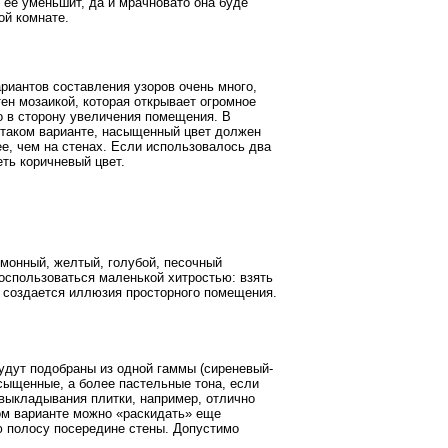
 ее уменьшит, да и мрачновато она буде
ой комнате.
риантов составления узоров очень много,
тен мозаикой, которая открывает огромное
о в сторону увеличения помещения. В
и таком варианте, насыщенный цвет должен
ее, чем на стенах. Если использовалось два
еть коричневый цвет.
монный, желтый, голубой, песочный
воспользоваться маленькой хитростью: взять
, создается иллюзия просторного помещения.
будут подобраны из одной гаммы (сиреневый-
асыщенные, а более пастельные тона, если
 выкладывания плитки, например, отлично
ком варианте можно «раскидать» еще
ю полосу посередине стены. Допустимо