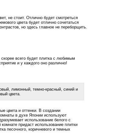
вет, не стоит. Отлично будет смотреться
ремового цвета будет отлично сочетаться
онтрастов, но здесь главное не переборщить.
 скорее всего будет плитка с любимым
приятие и у каждого оно различно!
овый, лимонный, темно-красный, синий и
вый цвета.
е цвета и оттенки. В создании
комнаты в духе Японии используют
одразумевает использование белого с
й комнате придаст использование плитки
тка песочного, коричневого и темных